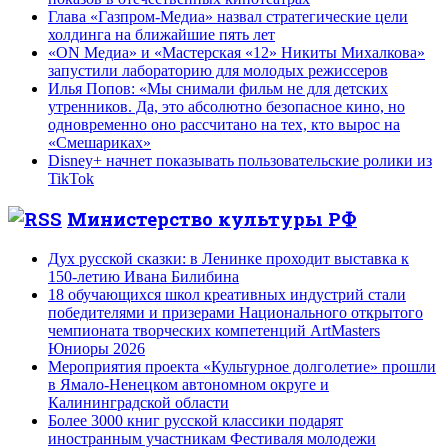
Глава «Газпром-Медиа» назвал стратегические цели
холдинга на ближайшие пять лет
«ON Медиа» и «Мастерская «12» Никиты Михалкова»
запустили лабораторию для молодых режиссеров
Илья Попов: «Мы снимали фильм не для детских
утренников. Да, это абсолютно безопасное кино, но
одновременно оно рассчитано на тех, кто вырос на
«Смешариках»
Disney+ начнет показывать пользовательские ролики из
TikTok
Министерство культуры РФ
Дух русской сказки: в Ленинке проходит выставка к
150-летию Ивана Билибина
18 обучающихся школ креативных индустрий стали
победителями и призерами Национального открытого
чемпионата творческих компетенций ArtMasters
Юниоры 2026
Мероприятия проекта «Культурное долголетие» прошли
в Ямало-Ненецком автономном округе и
Калининградской области
Более 3000 книг русской классики подарят
иностранным участникам Фестиваля молодежи