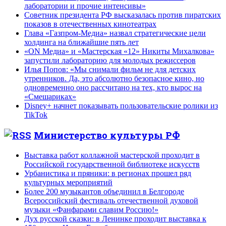
лаборатории и прочие интенсивы»
Советник президента РФ высказалась против пиратских
показов в отечественных кинотеатрах
Глава «Газпром-Медиа» назвал стратегические цели
холдинга на ближайшие пять лет
«ON Медиа» и «Мастерская «12» Никиты Михалкова»
запустили лабораторию для молодых режиссеров
Илья Попов: «Мы снимали фильм не для детских
утренников. Да, это абсолютно безопасное кино, но
одновременно оно рассчитано на тех, кто вырос на
«Смешариках»
Disney+ начнет показывать пользовательские ролики из
TikTok
Министерство культуры РФ
Выставка работ коллажной мастерской проходит в
Российской государственной библиотеке искусств
Урбанистика и пряники: в регионах прошел ряд
культурных мероприятий
Более 200 музыкантов объединил в Белгороде
Всероссийский фестиваль отечественной духовой
музыки «Фанфарами славим Россию!»
Дух русской сказки: в Ленинке проходит выставка к