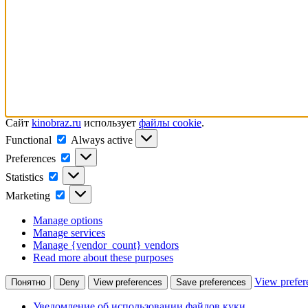
Сайт
kinobraz.ru
использует
файлы cookie
.
Functional
Functional
Always active
Preferences
Preferences
Statistics
Statistics
Marketing
Marketing
Manage options
Manage services
Manage {vendor_count} vendors
Read more about these purposes
View prefer
Понятно
Deny
View preferences
Save preferences
Уведомление об использовании файлов куки