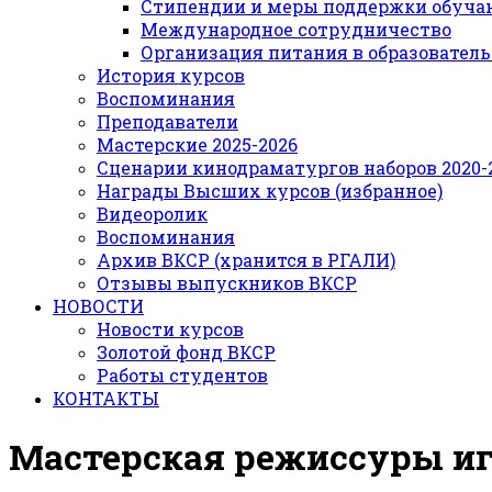
Стипендии и меры поддержки обуч
Международное сотрудничество
Организация питания в образовател
История курсов
Воспоминания
Преподаватели
Мастерские 2025-2026
Сценарии кинодраматургов наборов 2020-21
Награды Высших курсов (избранное)
Видеоролик
Воспоминания
Архив ВКСР (хранится в РГАЛИ)
Отзывы выпускников ВКСР
НОВОСТИ
Новости курсов
Золотой фонд ВКСР
Работы студентов
КОНТАКТЫ
Мастерская режиссуры и