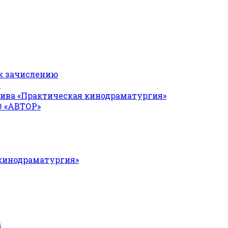
к зачислению
Я
ива «Практическая кинодраматургия»
О «АВТОР»
 кинодраматургия»
а