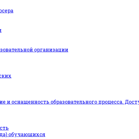
юсера
и
азовательной организации
ских
е и оснащенность образовательного процесса. Дост
сть
ода) обучающихся