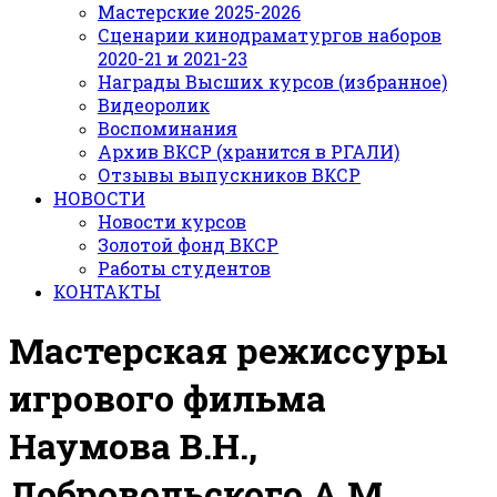
Мастерские 2025-2026
Сценарии кинодраматургов наборов
2020-21 и 2021-23
Награды Высших курсов (избранное)
Видеоролик
Воспоминания
Архив ВКСР (хранится в РГАЛИ)
Отзывы выпускников ВКСР
НОВОСТИ
Новости курсов
Золотой фонд ВКСР
Работы студентов
КОНТАКТЫ
Мастерская режиссуры
игрового фильма
Наумова В.Н.,
Добровольского А.М.,