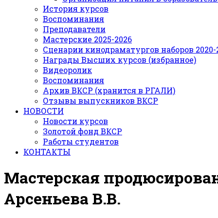
История курсов
Воспоминания
Преподаватели
Мастерские 2025-2026
Сценарии кинодраматургов наборов 2020-21
Награды Высших курсов (избранное)
Видеоролик
Воспоминания
Архив ВКСР (хранится в РГАЛИ)
Отзывы выпускников ВКСР
НОВОСТИ
Новости курсов
Золотой фонд ВКСР
Работы студентов
КОНТАКТЫ
Мастерская продюсирован
Арсеньева В.В.