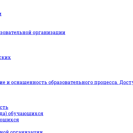
и
азовательной организации
ских
е и оснащенность образовательного процесса. Дост
сть
ода) обучающихся
ающихся
ьной организации