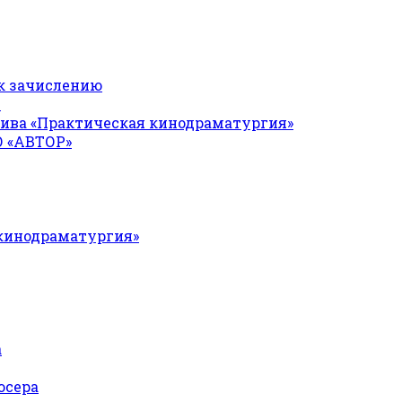
к зачислению
Я
ива «Практическая кинодраматургия»
О «АВТОР»
 кинодраматургия»
а
юсера