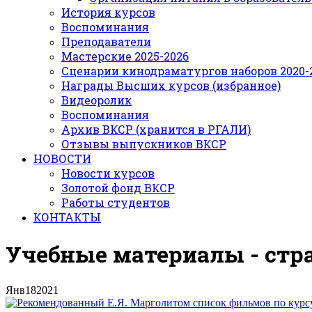
История курсов
Воспоминания
Преподаватели
Мастерские 2025-2026
Сценарии кинодраматургов наборов 2020-21
Награды Высших курсов (избранное)
Видеоролик
Воспоминания
Архив ВКСР (хранится в РГАЛИ)
Отзывы выпускников ВКСР
НОВОСТИ
Новости курсов
Золотой фонд ВКСР
Работы студентов
КОНТАКТЫ
Учебные материалы - стр
Янв
18
2021