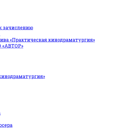
к зачислению
Я
ива «Практическая кинодраматургия»
О «АВТОР»
 кинодраматургия»
а
юсера