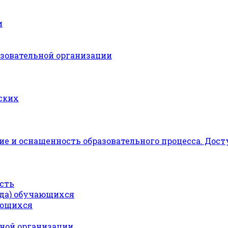
и
азовательной организации
ских
е и оснащенность образовательного процесса. Дост
сть
ода) обучающихся
ающихся
ьной организации