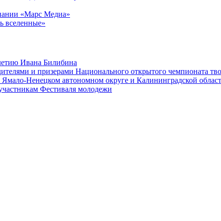
мпании «Марс Медиа»
ь вселенные»
-летию Ивана Билибина
дителями и призерами Национального открытого чемпионата тв
в Ямало-Ненецком автономном округе и Калининградской облас
 участникам Фестиваля молодежи