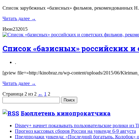
Список зарубежных «базисных» фильмов, рекомендованных Н.И
Читать далее →
Июн
23
2015
Список «базисных» российских и
.
[gview file=»http://kinobraz.ru/wp-content/uploads/2015/06/Kleim
Читать далее →
Страница 2 из 2
←
1
2
Найти:
Бюллетень кинопрокатчика
Disney+ начнет показывать пользовательские ролики из T
Прогноз кассовых сборов России на уикенде 6-9 августа
Предпродажи уикенда: «Последний богатырь. Колобок» 