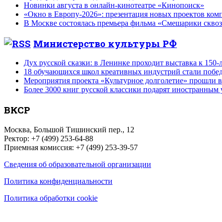
Новинки августа в онлайн-кинотеатре «Кинопоиск»
«Окно в Европу-2026»: презентация новых проектов ко
В Москве состоялась премьера фильма «Смешарики сквоз
Министерство культуры РФ
Дух русской сказки: в Ленинке проходит выставка к 150
18 обучающихся школ креативных индустрий стали побе
Мероприятия проекта «Культурное долголетие» прошли 
Более 3000 книг русской классики подарят иностранным
ВКСР
Москва, Большой Тишинский пер., 12
Ректор: +7 (499) 253-64-88
Приемная комиссия: +7 (499) 253-39-57
Сведения об образовательной организации
Политика конфиденциальности
Политика обработки cookie