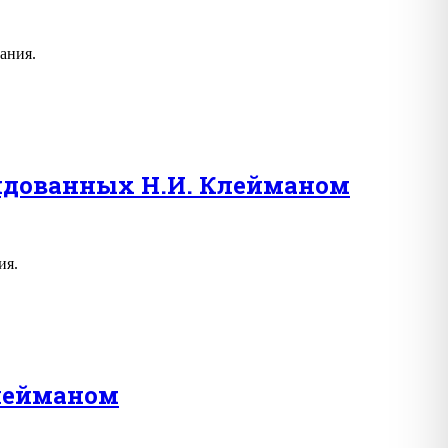
ания.
ндованных Н.И. Клейманом
ия.
Клейманом