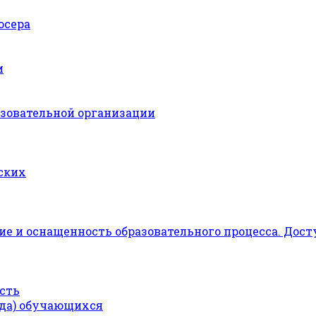
юсера
и
азовательной организации
ских
е и оснащенность образовательного процесса. Дост
сть
ода) обучающихся