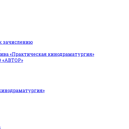
к зачислению
Я
ива «Практическая кинодраматургия»
О «АВТОР»
 кинодраматургия»
а