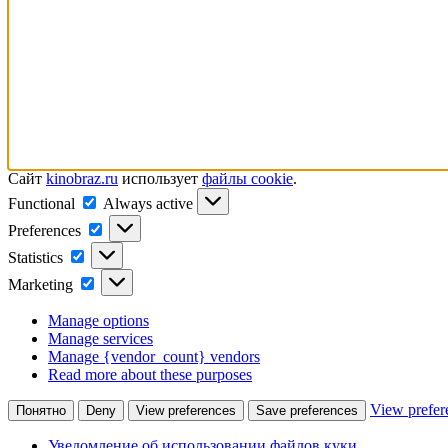
Сайт
kinobraz.ru
использует
файлы cookie
.
Functional
Functional
Always active
Preferences
Preferences
Statistics
Statistics
Marketing
Marketing
Manage options
Manage services
Manage {vendor_count} vendors
Read more about these purposes
View prefer
Понятно
Deny
View preferences
Save preferences
Уведомление об использовании файлов куки