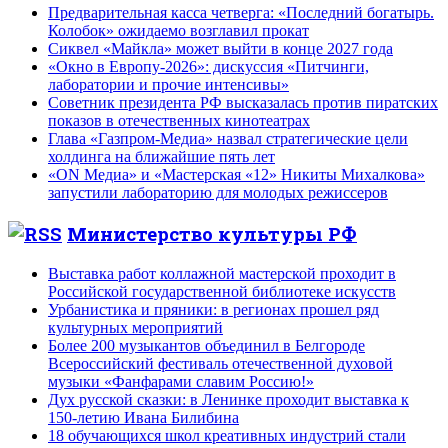
Предварительная касса четверга: «Последний богатырь.
Колобок» ожидаемо возглавил прокат
Сиквел «Майкла» может выйти в конце 2027 года
«Окно в Европу-2026»: дискуссия «Питчинги,
лаборатории и прочие интенсивы»
Советник президента РФ высказалась против пиратских
показов в отечественных кинотеатрах
Глава «Газпром-Медиа» назвал стратегические цели
холдинга на ближайшие пять лет
«ON Медиа» и «Мастерская «12» Никиты Михалкова»
запустили лабораторию для молодых режиссеров
Министерство культуры РФ
Выставка работ коллажной мастерской проходит в
Российской государственной библиотеке искусств
Урбанистика и пряники: в регионах прошел ряд
культурных мероприятий
Более 200 музыкантов объединил в Белгороде
Всероссийский фестиваль отечественной духовой
музыки «Фанфарами славим Россию!»
Дух русской сказки: в Ленинке проходит выставка к
150-летию Ивана Билибина
18 обучающихся школ креативных индустрий стали