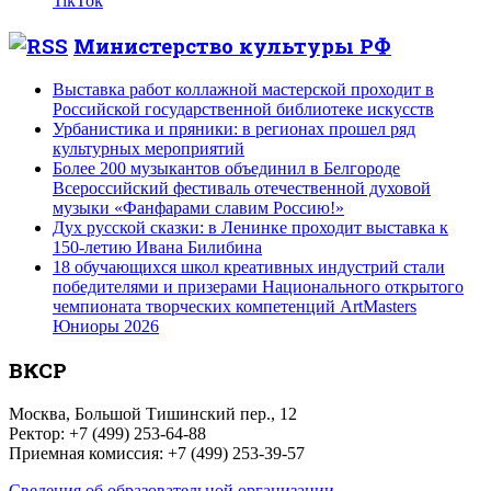
TikTok
Министерство культуры РФ
Выставка работ коллажной мастерской проходит в
Российской государственной библиотеке искусств
Урбанистика и пряники: в регионах прошел ряд
культурных мероприятий
Более 200 музыкантов объединил в Белгороде
Всероссийский фестиваль отечественной духовой
музыки «Фанфарами славим Россию!»
Дух русской сказки: в Ленинке проходит выставка к
150-летию Ивана Билибина
18 обучающихся школ креативных индустрий стали
победителями и призерами Национального открытого
чемпионата творческих компетенций ArtMasters
Юниоры 2026
ВКСР
Москва, Большой Тишинский пер., 12
Ректор: +7 (499) 253-64-88
Приемная комиссия: +7 (499) 253-39-57
Сведения об образовательной организации