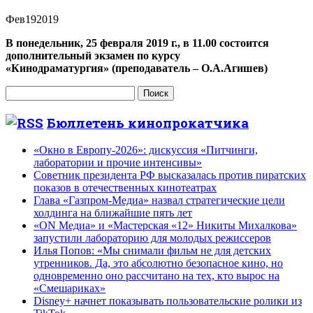
Фев
19
2019
В понедельник, 25 февраля 2019 г., в 11.00 состоится
дополнительный экзамен по курсу
«Кинодраматургия»
(преподаватель – О.А.Агишев)
Найти:
Бюллетень кинопрокатчика
«Окно в Европу-2026»: дискуссия «Питчинги,
лаборатории и прочие интенсивы»
Советник президента РФ высказалась против пиратских
показов в отечественных кинотеатрах
Глава «Газпром-Медиа» назвал стратегические цели
холдинга на ближайшие пять лет
«ON Медиа» и «Мастерская «12» Никиты Михалкова»
запустили лабораторию для молодых режиссеров
Илья Попов: «Мы снимали фильм не для детских
утренников. Да, это абсолютно безопасное кино, но
одновременно оно рассчитано на тех, кто вырос на
«Смешариках»
Disney+ начнет показывать пользовательские ролики из