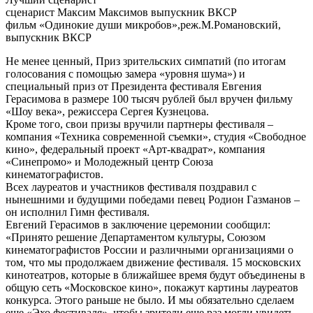
сценарист Максим Максимов выпускник ВКСР
фильм «Одинокие души микробов»,реж.М.Романовский,
выпускник ВКСР
Не менее ценный, Приз зрительских симпатий (по итогам
голосования с помощью замера «уровня шума») и
специальный приз от Президента фестиваля Евгения
Герасимова в размере 100 тысяч рублей был вручен фильму
«Шоу века», режиссера Сергея Кузнецова.
Кроме того, свои призы вручили партнеры фестиваля –
компания «Техника современной съемки», студия «Свободное
кино», федеральный проект «Арт-квадрат», компания
«Синепромо» и Молодежный центр Союза
кинематографистов.
Всех лауреатов и участников фестиваля поздравил с
нынешними и будущими победами певец Родион Газманов –
он исполнил Гимн фестиваля.
Евгений Герасимов в заключение церемонии сообщил:
«Принято решение Департаментом культуры, Союзом
кинематографистов России и различными организациями о
том, что мы продолжаем движение фестиваля. 15 московских
кинотеатров, которые в ближайшее время будут объединены в
общую сеть «Московское кино», покажут картины лауреатов
конкурса. Этого раньше не было. И мы обязательно сделаем
еще «Эхо фестиваля», чтобы зрители еще раз могли увидеть