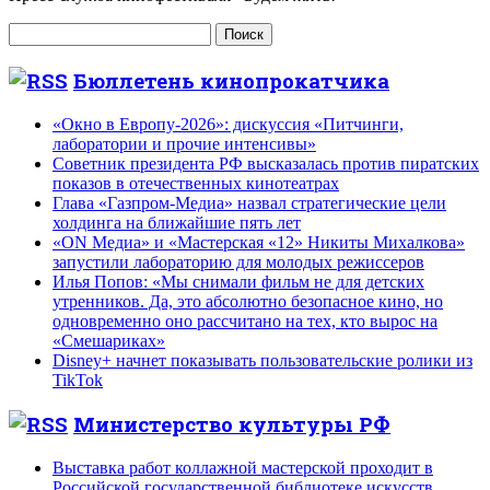
Найти:
Бюллетень кинопрокатчика
«Окно в Европу-2026»: дискуссия «Питчинги,
лаборатории и прочие интенсивы»
Советник президента РФ высказалась против пиратских
показов в отечественных кинотеатрах
Глава «Газпром-Медиа» назвал стратегические цели
холдинга на ближайшие пять лет
«ON Медиа» и «Мастерская «12» Никиты Михалкова»
запустили лабораторию для молодых режиссеров
Илья Попов: «Мы снимали фильм не для детских
утренников. Да, это абсолютно безопасное кино, но
одновременно оно рассчитано на тех, кто вырос на
«Смешариках»
Disney+ начнет показывать пользовательские ролики из
TikTok
Министерство культуры РФ
Выставка работ коллажной мастерской проходит в
Российской государственной библиотеке искусств