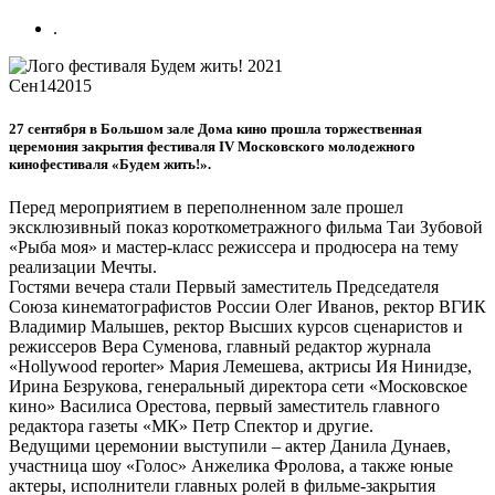
.
Сен
14
2015
27 сентября в Большом зале Дома кино прошла торжественная
церемония закрытия фестиваля IV Московского молодежного
кинофестиваля «Будем жить!».
Перед мероприятием в переполненном зале прошел
эксклюзивный показ короткометражного фильма Таи Зубовой
«Рыба моя» и мастер-класс режиссера и продюсера на тему
реализации Мечты.
Гостями вечера стали Первый заместитель Председателя
Союза кинематографистов России Олег Иванов, ректор ВГИК
Владимир Малышев, ректор Высших курсов сценаристов и
режиссеров Вера Суменова, главный редактор журнала
«Hollywood reporter» Мария Лемешева, актрисы Ия Нинидзе,
Ирина Безрукова, генеральный директора сети «Московское
кино» Василиса Орестова, первый заместитель главного
редактора газеты «МК» Петр Спектор и другие.
Ведущими церемонии выступили – актер Данила Дунаев,
участница шоу «Голос» Анжелика Фролова, а также юные
актеры, исполнители главных ролей в фильме-закрытия