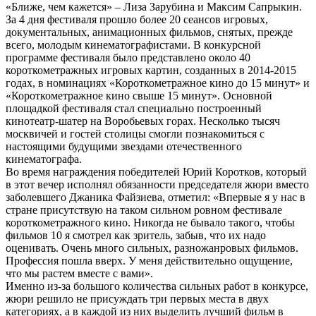
«Ближе, чем кажется» – Лиза Зарубина и Максим Сапрыкин.
За 4 дня фестиваля прошло более 20 сеансов игровых,
документальных, анимационных фильмов, снятых, прежде
всего, молодым кинематографистами. В конкурсной
программе фестиваля было представлено около 40
короткометражных игровых картин, созданных в 2014-2015
годах, в номинациях «Короткометражное кино до 15 минут» и
«Короткометражное кино свыше 15 минут». Основной
площадкой фестиваля стал специально построенный
кинотеатр-шатер на Воробьевых горах. Несколько тысяч
москвичей и гостей столицы смогли познакомиться с
настоящими будущими звездами отечественного
кинематографа.
Во время награждения победителей Юрий Коротков, который
в этот вечер исполнял обязанности председателя жюри вместо
заболевшего Джаника Файзиева, отметил: «Впервые я у нас в
стране присутствую на таком сильном ровном фестивале
короткометражного кино. Никогда не бывало такого, чтобы
фильмов 10 я смотрел как зритель, забыв, что их надо
оценивать. Очень много сильных, разножанровых фильмов.
Профессия пошла вверх. У меня действительно ощущение,
что мы растем вместе с вами».
Именно из-за большого количества сильных работ в конкурсе,
жюри решило не присуждать три первых места в двух
категориях, а в каждой из них выделить лучший фильм в