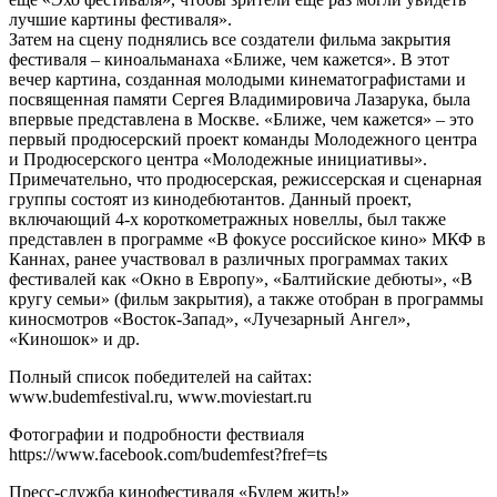
лучшие картины фестиваля».
Затем на сцену поднялись все создатели фильма закрытия
фестиваля – киноальманаха «Ближе, чем кажется». В этот
вечер картина, созданная молодыми кинематографистами и
посвященная памяти Сергея Владимировича Лазарука, была
впервые представлена в Москве. «Ближе, чем кажется» – это
первый продюсерский проект команды Молодежного центра
и Продюсерского центра «Молодежные инициативы».
Примечательно, что продюсерская, режиссерская и сценарная
группы состоят из кинодебютантов. Данный проект,
включающий 4-х короткометражных новеллы, был также
представлен в программе «В фокусе российское кино» МКФ в
Каннах, ранее участвовал в различных программах таких
фестивалей как «Окно в Европу», «Балтийские дебюты», «В
кругу семьи» (фильм закрытия), а также отобран в программы
киносмотров «Восток-Запад», «Лучезарный Ангел»,
«Киношок» и др.
Полный список победителей на сайтах:
www.budemfestival.ru, www.moviestart.ru
Фотографии и подробности фествиаля
https://www.facebook.com/budemfest?fref=ts
Пресс-служба кинофестиваля «Будем жить!»