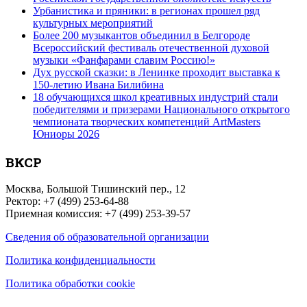
Урбанистика и пряники: в регионах прошел ряд
культурных мероприятий
Более 200 музыкантов объединил в Белгороде
Всероссийский фестиваль отечественной духовой
музыки «Фанфарами славим Россию!»
Дух русской сказки: в Ленинке проходит выставка к
150-летию Ивана Билибина
18 обучающихся школ креативных индустрий стали
победителями и призерами Национального открытого
чемпионата творческих компетенций ArtMasters
Юниоры 2026
ВКСР
Москва, Большой Тишинский пер., 12
Ректор: +7 (499) 253-64-88
Приемная комиссия: +7 (499) 253-39-57
Сведения об образовательной организации
Политика конфиденциальности
Политика обработки cookie