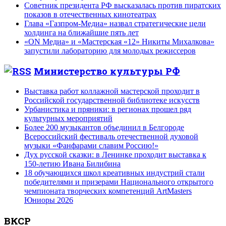
Советник президента РФ высказалась против пиратских
показов в отечественных кинотеатрах
Глава «Газпром-Медиа» назвал стратегические цели
холдинга на ближайшие пять лет
«ON Медиа» и «Мастерская «12» Никиты Михалкова»
запустили лабораторию для молодых режиссеров
Министерство культуры РФ
Выставка работ коллажной мастерской проходит в
Российской государственной библиотеке искусств
Урбанистика и пряники: в регионах прошел ряд
культурных мероприятий
Более 200 музыкантов объединил в Белгороде
Всероссийский фестиваль отечественной духовой
музыки «Фанфарами славим Россию!»
Дух русской сказки: в Ленинке проходит выставка к
150-летию Ивана Билибина
18 обучающихся школ креативных индустрий стали
победителями и призерами Национального открытого
чемпионата творческих компетенций ArtMasters
Юниоры 2026
ВКСР