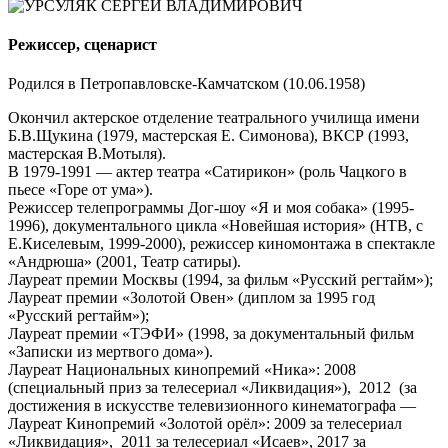
Режиссер, сценарист
Родился в Петропавловске-Камчатском (10.06.1958)
Окончил актерское отделение театрального училища имени
Б.В.Щукина (1979, мастерская Е. Симонова), ВКСР (1993,
мастерская В.Мотыля).
В 1979-1991 — актер театра «Сатирикон» (роль Чацкого в
пьесе «Горе от ума»).
Режиссер телепрограммы Дог-шоу «Я и моя собака» (1995-
1996), документального цикла «Новейшая история» (НТВ, с
Е.Киселевым, 1999-2000), режиссер киномонтажа в спектакле
«Андрюша» (2001, Театр сатиры).
Лауреат премии Москвы (1994, за фильм «Русский регтайм»);
Лауреат премии «Золотой Овен» (диплом за 1995 год
«Русский регтайм»);
Лауреат премии «ТЭФИ» (1998, за документальный фильм
«Записки из мертвого дома»).
Лауреат Национальных кинопремий «Ника»: 2008
(специальный приз за телесериал «Ликвидация»), 2012 (за
достижения в искусстве телевизионного кинематографа —
Лауреат Кинопремий «Золотой орёл»: 2009 за телесериал
«Ликвидация», 2011 за телесериал «Иcаев», 2017 за