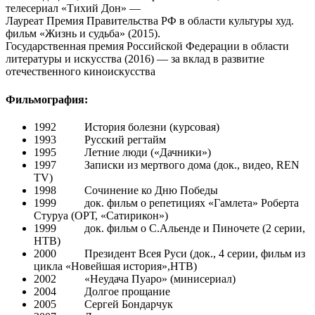
телесериал «Тихий Дон» —
Лауреат Премия Правительства РФ в области культуры худ.
фильм «Жизнь и судьба» (2015).
Государственная премия Российской Федерации в области
литературы и искусства (2016) — за вклад в развитие
отечественного киноискусства
Фильмография:
1992 История болезни (курсовая)
1993 Русский регтайм
1995 Летние люди («Дачники»)
1997 Записки из мертвого дома (док., видео, REN
TV)
1998 Сочинение ко Дню Победы
1999 док. фильм о репетициях «Гамлета» Роберта
Стуруа (ОРТ, «Сатирикон»)
1999 док. фильм о С.Альенде и Пиночете (2 серии,
НТВ)
2000 Президент Всея Руси (док., 4 серии, фильм из
цикла «Новейшая история»,НТВ)
2002 «Неудача Пуаро» (минисериал)
2004 Долгое прощание
2005 Сергей Бондарчук