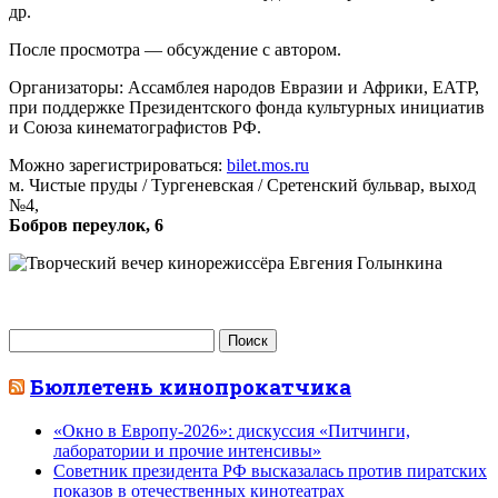
др.
После просмотра — обсуждение с автором.
Организаторы: Ассамблея народов Евразии и Африки, ЕАТР,
при поддержке Президентского фонда культурных инициатив
и Союза кинематографистов РФ.
Можно зарегистрироваться:
bilet.mos.ru
м. Чистые пруды / Тургеневская / Сретенский бульвар, выход
№4,
Бобров переулок, 6
Найти:
Бюллетень кинопрокатчика
«Окно в Европу-2026»: дискуссия «Питчинги,
лаборатории и прочие интенсивы»
Советник президента РФ высказалась против пиратских
показов в отечественных кинотеатрах