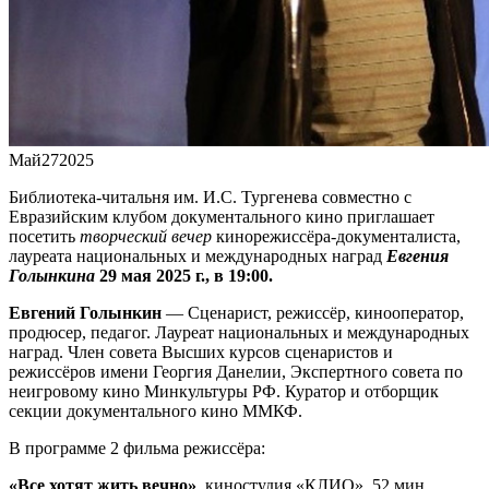
Май
27
2025
Библиотека-читальня им. И.С. Тургенева совместно с
Евразийским клубом документального кино приглашает
посетить
творческий вечер
кинорежиссёра-документалиста,
лауреата национальных и международных наград
Евгения
Голынкина
29 мая 2025 г., в 19:00.
Евгений Голынкин
— Сценарист, режиссёр, кинооператор,
продюсер, педагог. Лауреат национальных и международных
наград. Член совета Высших курсов сценаристов и
режиссёров имени Георгия Данелии, Экспертного совета по
неигровому кино Минкультуры РФ. Куратор и отборщик
секции документального кино ММКФ.
В программе 2 фильма режиссёра:
«Все хотят жить вечно»
, киностудия «КЛИО», 52 мин.