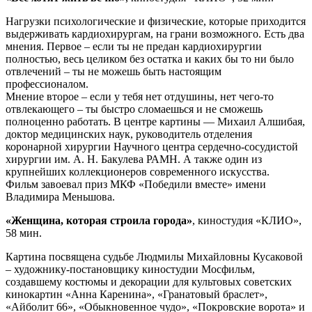
Нагрузки психологические и физические, которые приходится
выдерживать кардиохирургам, на грани возможного. Есть два
мнения. Первое – если ты не предан кардиохирургии
полностью, весь целиком без остатка и каких бы то ни было
отвлечений – ты не можешь быть настоящим
профессионалом.
Мнение второе – если у тебя нет отдушины, нет чего-то
отвлекающего – ты быстро сломаешься и не сможешь
полноценно работать. В центре картины — Михаил Алшибая,
доктор медицинских наук, руководитель отделения
коронарной хирургии Научного центра сердечно-сосудистой
хирургии им. А. Н. Бакулева РАМН. А также один из
крупнейших коллекционеров современного искусства.
Фильм завоевал приз МКФ «Победили вместе» имени
Владимира Меньшова.
«Женщина, которая строила города»
, киностудия «КЛИО»,
58 мин.
Картина посвящена судьбе Людмилы Михайловны Кусаковой
– художнику-постановщику киностудии Мосфильм,
создавшему костюмы и декорации для культовых советских
кинокартин «Анна Каренина», «Гранатовый браслет»,
«Айболит 66», «Обыкновенное чудо», «Покровские ворота» и