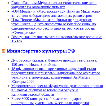
Глава «Газпром-Медиа» назвал стратегические цели
холдинга на ближайшие пять лет
«ON Медиа» и «Мастерская «12» Никиты Михалкова»
запустили лабораторию для молодых режиссеров
Илья Попов: «Мы снимали фильм не для детских
утренников. Да, это абсолютно безопасное кино, но
одновременно оно рассчитано на тех, кто вырос на
«Смешариках»
Disney+ начнет показывать пользовательские ролики из
TikTok
Министерство культуры РФ
Дух русской сказки: в Ленинке проходит выставка к
150-летию Ивана Билибина
18 обучающихся школ креативных индустрий стали
победителями и призерами Национального открытого
чемпионата творческих компетенций ArtMasters
Юниоры 2026
Мероприятия проекта «Культурное долголетие» прошли
в Ямало-Ненецком автономном округе и
Калининградской области
Более 3000 книг русской классики подарят
иностранным участникам Фестиваля молодежи