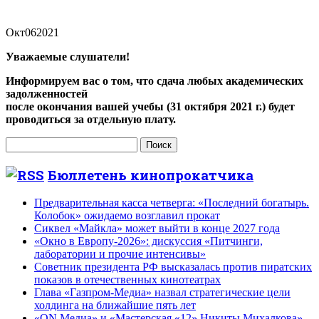
Окт
06
2021
Уважаемые слушатели!
Информируем вас о том, что сдача любых академических
задолженностей
после окончания вашей учебы (31 октября 2021 г.) будет
проводиться за отдельную плату.
Найти:
Бюллетень кинопрокатчика
Предварительная касса четверга: «Последний богатырь.
Колобок» ожидаемо возглавил прокат
Сиквел «Майкла» может выйти в конце 2027 года
«Окно в Европу-2026»: дискуссия «Питчинги,
лаборатории и прочие интенсивы»
Советник президента РФ высказалась против пиратских
показов в отечественных кинотеатрах
Глава «Газпром-Медиа» назвал стратегические цели
холдинга на ближайшие пять лет
«ON Медиа» и «Мастерская «12» Никиты Михалкова»