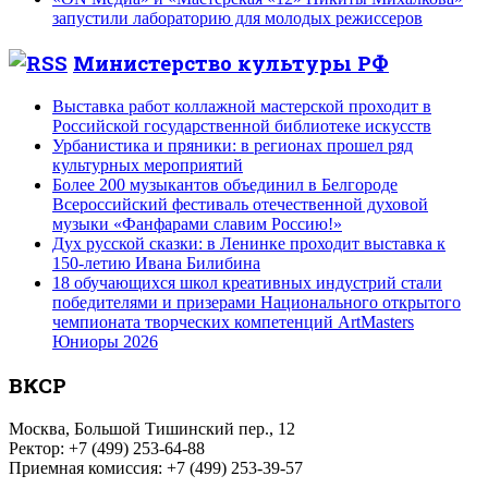
запустили лабораторию для молодых режиссеров
Министерство культуры РФ
Выставка работ коллажной мастерской проходит в
Российской государственной библиотеке искусств
Урбанистика и пряники: в регионах прошел ряд
культурных мероприятий
Более 200 музыкантов объединил в Белгороде
Всероссийский фестиваль отечественной духовой
музыки «Фанфарами славим Россию!»
Дух русской сказки: в Ленинке проходит выставка к
150-летию Ивана Билибина
18 обучающихся школ креативных индустрий стали
победителями и призерами Национального открытого
чемпионата творческих компетенций ArtMasters
Юниоры 2026
ВКСР
Москва, Большой Тишинский пер., 12
Ректор: +7 (499) 253-64-88
Приемная комиссия: +7 (499) 253-39-57