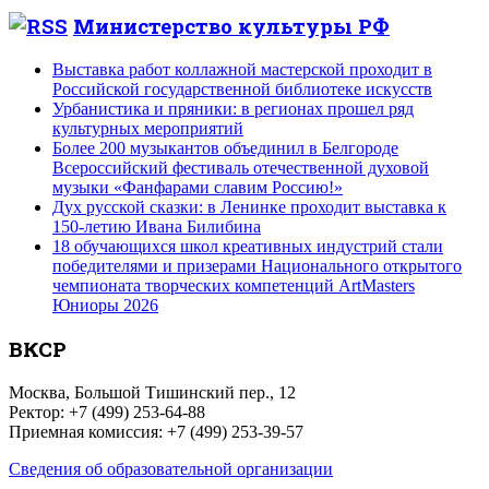
Министерство культуры РФ
Выставка работ коллажной мастерской проходит в
Российской государственной библиотеке искусств
Урбанистика и пряники: в регионах прошел ряд
культурных мероприятий
Более 200 музыкантов объединил в Белгороде
Всероссийский фестиваль отечественной духовой
музыки «Фанфарами славим Россию!»
Дух русской сказки: в Ленинке проходит выставка к
150-летию Ивана Билибина
18 обучающихся школ креативных индустрий стали
победителями и призерами Национального открытого
чемпионата творческих компетенций ArtMasters
Юниоры 2026
ВКСР
Москва, Большой Тишинский пер., 12
Ректор: +7 (499) 253-64-88
Приемная комиссия: +7 (499) 253-39-57
Сведения об образовательной организации