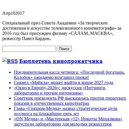
Апр
10
2017
Специальный приз Совета Академии «За творческие
достижения в искусстве телевизионного кинематографа» за
2016 год был присужден фильму «САЛАМ, МАСКВА»,
режиссёр Павел Бардин
.
Найти:
Бюллетень кинопрокатчика
Предварительная касса четверга: «Последний богатырь.
Колобок» ожидаемо возглавил прокат
Сиквел «Майкла» может выйти в конце 2027 года
«Окно в Европу-2026»: дискуссия «Питчинги,
лаборатории и прочие интенсивы»
Советник президента РФ высказалась против пиратских
показов в отечественных кинотеатрах
Глава «Газпром-Медиа» назвал стратегические цели
холдинга на ближайшие пять лет
«ON Медиа» и «Мастерская «12» Никиты Михалкова»
запустили лабораторию для молодых режиссеров