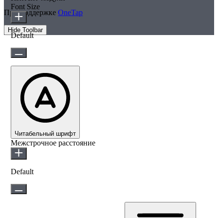
Font Size
При поддержке
OneTap
Hide Toolbar
Default
Читабельный шрифт
Межстрочное расстояние
Default