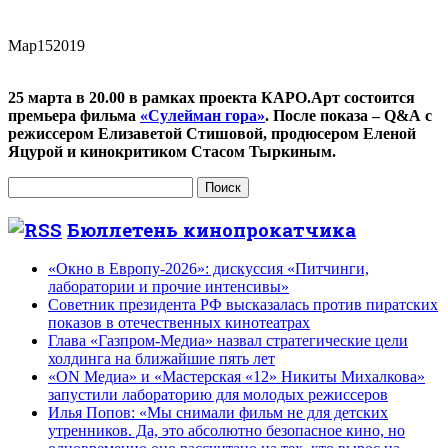
Мар
15
2019
25 марта в 20.00 в рамках проекта КАРО.Арт состоится
премьера фильма
«Сулейман гора»
. После показа – Q&A c
режиссером Елизаветой Стишовой, продюсером Еленой
Яцурой и кинокритиком Стасом Тыркиным.
Найти:
Бюллетень кинопрокатчика
«Окно в Европу-2026»: дискуссия «Питчинги,
лаборатории и прочие интенсивы»
Советник президента РФ высказалась против пиратских
показов в отечественных кинотеатрах
Глава «Газпром-Медиа» назвал стратегические цели
холдинга на ближайшие пять лет
«ON Медиа» и «Мастерская «12» Никиты Михалкова»
запустили лабораторию для молодых режиссеров
Илья Попов: «Мы снимали фильм не для детских
утренников. Да, это абсолютно безопасное кино, но