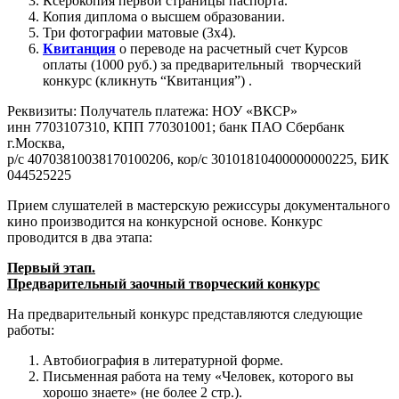
Ксерокопия первой страницы паспорта.
Копия диплома о высшем образовании.
Три фотографии матовые (3х4).
Квитанция
о переводе на расчетный счет Курсов
оплаты (1000 руб.) за предварительный творческий
конкурс (кликнуть “Квитанция”) .
Реквизиты: Получатель платежа: НОУ «ВКСР»
инн 7703107310, КПП 770301001; банк ПАО Сбербанк
г.Москва,
р/с 40703810038170100206, кор/с 30101810400000000225, БИК
044525225
Прием слушателей в мастерскую режиссуры документального
кино производится на конкурсной основе. Конкурс
проводится в два этапа:
Первый этап.
Предварительный заочный творческий конкурс
На предварительный конкурс представляются следующие
работы:
Автобиография в литературной форме.
Письменная работа на тему «Человек, которого вы
хорошо знаете» (не более 2 стр.).