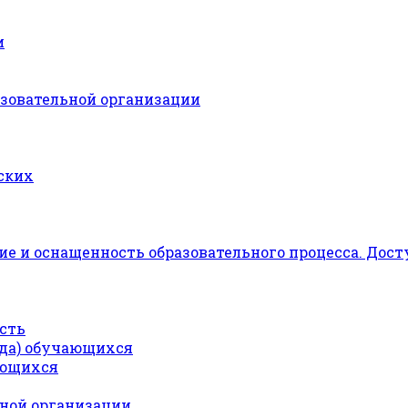
и
азовательной организации
ских
е и оснащенность образовательного процесса. Дост
сть
ода) обучающихся
ающихся
ьной организации