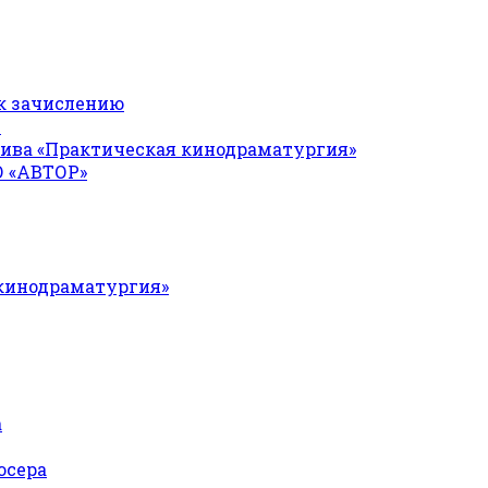
к зачислению
Я
ива «Практическая кинодраматургия»
О «АВТОР»
 кинодраматургия»
а
юсера