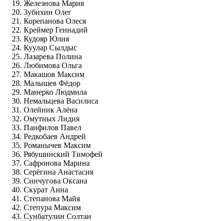
Железнова Мария
Зубихин Олег
Корепанова Олеся
Креймер Геннадий
Кудояр Юлия
Куулар Сылдыс
Лазарева Полина
Любимова Ольга
Макашов Максим
Малышев Фёдор
Манерко Людмила
Немальцева Василиса
Олейник Алёна
Омутных Лидия
Панфилов Павел
Редкобаев Андрей
Романычев Максим
Рябушинский Тимофей
Сафронова Марина
Серёгина Анастасия
Синчугова Оксана
Скурат Анна
Степанова Майя
Степура Максим
Сунбатулин Солтан