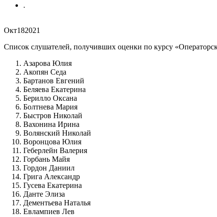
.
Окт
18
2021
Список слушателей, получивших оценки по курсу «Операторск
Азарова Юлия
Акопян Седа
Бартанов Евгений
Беляева Екатерина
Берилло Оксана
Болтнева Мария
Быстров Николай
Вахонина Ирина
Волянский Николай
Воронцова Юлия
Геберлейн Валерия
Горбань Майя
Гордон Даниил
Грига Александр
Гусева Екатерина
Данте Элиза
Дементьева Наталья
Евлампиев Лев