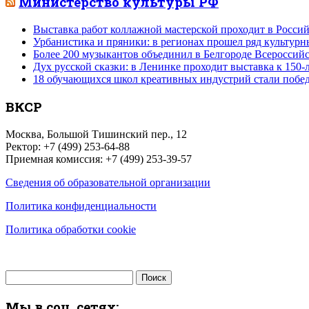
Министерство культуры РФ
Выставка работ коллажной мастерской проходит в Россий
Урбанистика и пряники: в регионах прошел ряд культур
Более 200 музыкантов объединил в Белгороде Всероссий
Дух русской сказки: в Ленинке проходит выставка к 150
18 обучающихся школ креативных индустрий стали побе
ВКСР
Москва, Большой Тишинский пер., 12
Ректор: +7 (499) 253-64-88
Приемная комиссия: +7 (499) 253-39-57
Сведения об образовательной организации
Политика конфиденциальности
Политика обработки cookie
Найти:
Мы в соц. сетях: