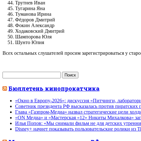
Трутнев Иван
Тугарина Яна
Туманова Ирина
Фёдоров Дмитрий
Фокин Александр
Ходаковский Дмитрий
Шампорова Юля
Шунто Юлия
Всех остальных слушателей просим зарегистрироваться у старос
Найти:
Бюллетень кинопрокатчика
«Окно в Европу-2026»: дискуссия «Питчинги, лаборатор
Советник президента РФ высказалась против пиратских п
Глава «Газпром-Медиа» назвал стратегические цели холд
«ON Медиа» и «Мастерская «12» Никиты Михалкова» зап
Илья Попов: «Мы снимали фильм не для детских утренник
Disney+ начнет показывать пользовательские ролики из T