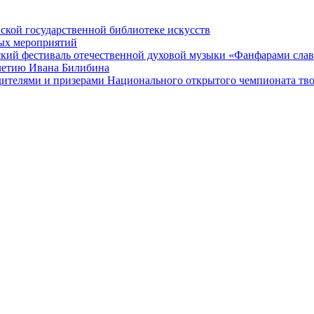
ской государственной библиотеке искусств
ных мероприятий
ский фестиваль отечественной духовой музыки «Фанфарами сла
-летию Ивана Билибина
дителями и призерами Национального открытого чемпионата тв