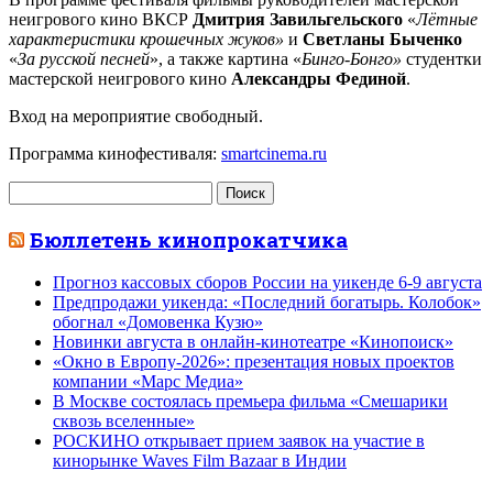
неигрового кино ВКСР
Дмитрия Завильгельского
«
Лётные
характеристики крошечных жуков»
и
Светланы Быченко
«
За русской песней
», а также картина «
Бинго-Бонго»
студентки
мастерской неигрового кино
Александры Фединой
.
Вход на мероприятие свободный.
Программа кинофестиваля:
smartcinema.ru
Найти:
Бюллетень кинопрокатчика
Прогноз кассовых сборов России на уикенде 6-9 августа
Предпродажи уикенда: «Последний богатырь. Колобок»
обогнал «Домовенка Кузю»
Новинки августа в онлайн-кинотеатре «Кинопоиск»
«Окно в Европу-2026»: презентация новых проектов
компании «Марс Медиа»
В Москве состоялась премьера фильма «Смешарики
сквозь вселенные»
РОСКИНО открывает прием заявок на участие в
кинорынке Waves Film Bazaar в Индии