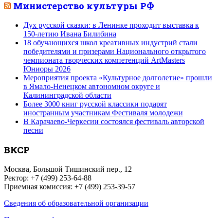
Министерство культуры РФ
Дух русской сказки: в Ленинке проходит выставка к
150-летию Ивана Билибина
18 обучающихся школ креативных индустрий стали
победителями и призерами Национального открытого
чемпионата творческих компетенций ArtMasters
Юниоры 2026
Мероприятия проекта «Культурное долголетие» прошли
в Ямало-Ненецком автономном округе и
Калининградской области
Более 3000 книг русской классики подарят
иностранным участникам Фестиваля молодежи
В Карачаево-Черкесии состоялся фестиваль авторской
песни
ВКСР
Москва, Большой Тишинский пер., 12
Ректор: +7 (499) 253-64-88
Приемная комиссия: +7 (499) 253-39-57
Сведения об образовательной организации