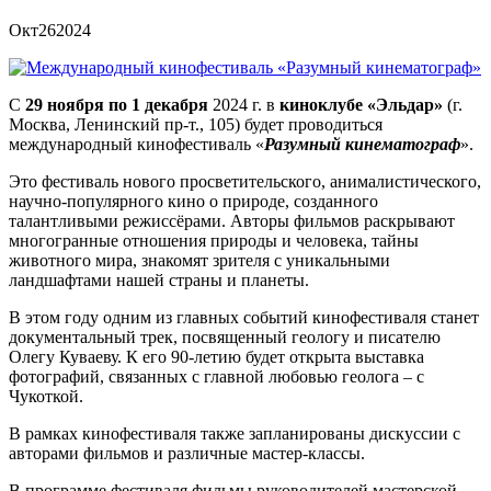
Окт
26
2024
С
29 ноября по 1 декабря
2024 г. в
киноклубе «Эльдар»
(г.
Москва, Ленинский пр-т., 105) будет проводиться
международный кинофестиваль «
Разумный кинематограф
».
Это фестиваль нового просветительского, анималистического,
научно-популярного кино о природе, созданного
талантливыми режиссёрами. Авторы фильмов раскрывают
многогранные отношения природы и человека, тайны
животного мира, знакомят зрителя с уникальными
ландшафтами нашей страны и планеты.
В этом году одним из главных событий кинофестиваля станет
документальный трек, посвященный геологу и писателю
Олегу Куваеву. К его 90-летию будет открыта выставка
фотографий, связанных с главной любовью геолога – с
Чукоткой.
В рамках кинофестиваля также запланированы дискуссии с
авторами фильмов и различные мастер-классы.
В программе фестиваля фильмы руководителей мастерской