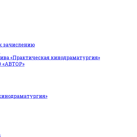
к зачислению
Я
ива «Практическая кинодраматургия»
О «АВТОР»
 кинодраматургия»
а