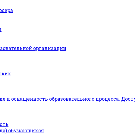
юсера
и
азовательной организации
ских
е и оснащенность образовательного процесса. Дост
сть
ода) обучающихся