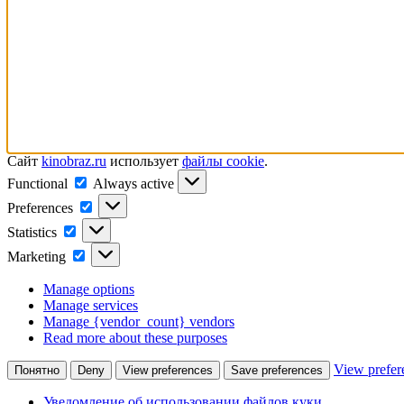
Сайт
kinobraz.ru
использует
файлы cookie
.
Functional
Functional
Always active
Preferences
Preferences
Statistics
Statistics
Marketing
Marketing
Manage options
Manage services
Manage {vendor_count} vendors
Read more about these purposes
View prefer
Понятно
Deny
View preferences
Save preferences
Уведомление об использовании файлов куки