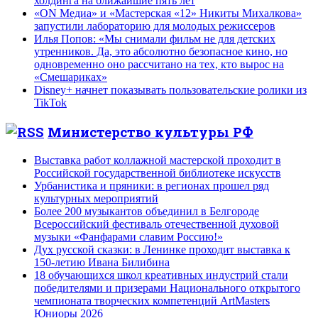
холдинга на ближайшие пять лет
«ON Медиа» и «Мастерская «12» Никиты Михалкова»
запустили лабораторию для молодых режиссеров
Илья Попов: «Мы снимали фильм не для детских
утренников. Да, это абсолютно безопасное кино, но
одновременно оно рассчитано на тех, кто вырос на
«Смешариках»
Disney+ начнет показывать пользовательские ролики из
TikTok
Министерство культуры РФ
Выставка работ коллажной мастерской проходит в
Российской государственной библиотеке искусств
Урбанистика и пряники: в регионах прошел ряд
культурных мероприятий
Более 200 музыкантов объединил в Белгороде
Всероссийский фестиваль отечественной духовой
музыки «Фанфарами славим Россию!»
Дух русской сказки: в Ленинке проходит выставка к
150-летию Ивана Билибина
18 обучающихся школ креативных индустрий стали
победителями и призерами Национального открытого
чемпионата творческих компетенций ArtMasters
Юниоры 2026