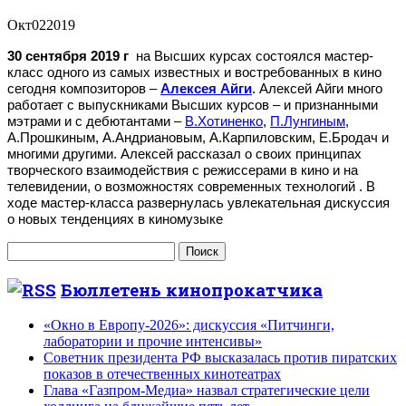
Окт
02
2019
30 сентября 2019 г
на Высших курсах состоялся мастер-
класс одного из самых известных и востребованных в кино
сегодня композиторов –
Алексея Айги
. Алексей Айги много
работает с выпускниками Высших курсов – и признанными
мэтрами и с дебютантами –
В.Хотиненко
,
П.Лунгиным
,
А.Прошкиным, А.Андриановым, А.Карпиловским, Е.Бродач и
многими другими. Алексей рассказал о своих принципах
творческого взаимодействия с режиссерами в кино и на
телевидении, о возможностях современных технологий . В
ходе мастер-класса развернулась увлекательная дискуссия
о новых тенденциях в киномузыке
Найти:
Бюллетень кинопрокатчика
«Окно в Европу-2026»: дискуссия «Питчинги,
лаборатории и прочие интенсивы»
Советник президента РФ высказалась против пиратских
показов в отечественных кинотеатрах
Глава «Газпром-Медиа» назвал стратегические цели