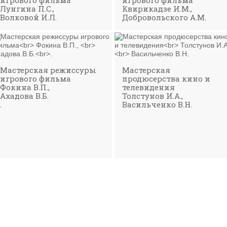
игрового фильма
игрового фильма
Лунгина П.С.,
Квирикадзе И.М.,
Волковой И.Л.
Добровольского А.М.
Мастерская режиссуры
Мастерская
игрового фильма
продюсерства кино и
Фокина В.П.,
телевидения
Ахадова В.Б.
Толстунов И.А.,
.
Васильченко В.Н.