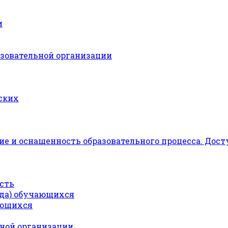
и
азовательной организации
ских
е и оснащенность образовательного процесса. Дост
сть
ода) обучающихся
ающихся
ьной организации