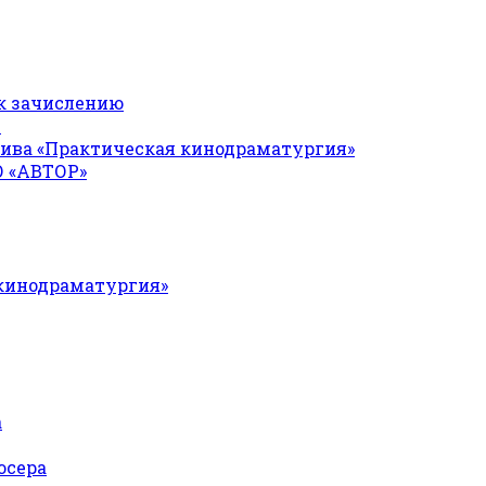
к зачислению
Я
ива «Практическая кинодраматургия»
О «АВТОР»
 кинодраматургия»
а
юсера