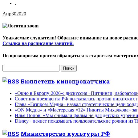
.
Апр
30
2020
Уважаемые слушатели! Обратите внимание на новое расписан
Ссылка на расписание занятий.
По оргвопросам просим обращаться к старостам мастерских
Найти:
Бюллетень кинопрокатчика
«Окно в Европу-2026»: дискуссия «Питчинги, лаборатор
Советник президента РФ высказалась против пиратских п
Глава «Газпром-Медиа» назвал стратегические цели холд
«ON Медиа» и «Мастерская «12» Никиты Михалкова» зап
Илья Попов: «Мы снимали фильм не для детских утренник
Disney+ начнет показывать пользовательские ролики из T
Министерство культуры РФ