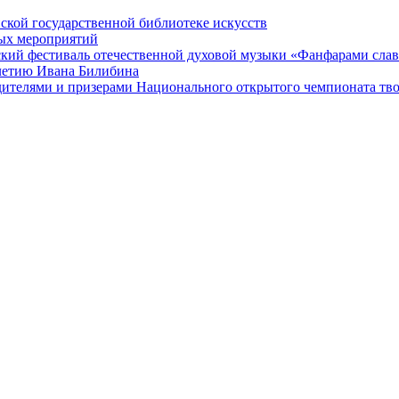
ской государственной библиотеке искусств
ных мероприятий
ский фестиваль отечественной духовой музыки «Фанфарами сла
-летию Ивана Билибина
дителями и призерами Национального открытого чемпионата тв