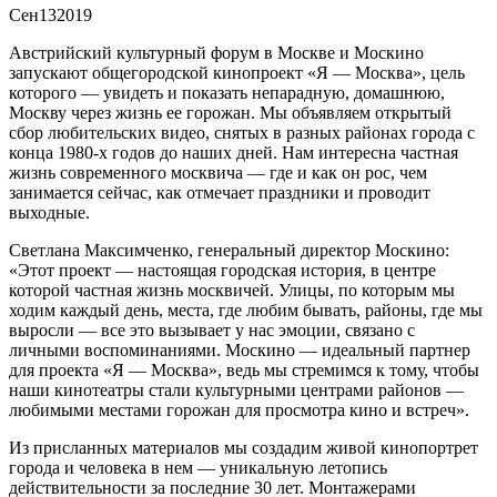
Сен
13
2019
Австрийский культурный форум в Москве и Москино
запускают общегородской кинопроект «Я — Москва», цель
которого — увидеть и показать непарадную, домашнюю,
Москву через жизнь ее горожан. Мы объявляем открытый
сбор любительских видео, снятых в разных районах города с
конца 1980-х годов до наших дней. Нам интересна частная
жизнь современного москвича — где и как он рос, чем
занимается сейчас, как отмечает праздники и проводит
выходные.
Светлана Максимченко, генеральный директор Москино:
«Этот проект — настоящая городская история, в центре
которой частная жизнь москвичей. Улицы, по которым мы
ходим каждый день, места, где любим бывать, районы, где мы
выросли — все это вызывает у нас эмоции, связано с
личными воспоминаниями. Москино — идеальный партнер
для проекта «Я — Москва», ведь мы стремимся к тому, чтобы
наши кинотеатры стали культурными центрами районов —
любимыми местами горожан для просмотра кино и встреч».
Из присланных материалов мы создадим живой кинопортрет
города и человека в нем — уникальную летопись
действительности за последние 30 лет. Монтажерами