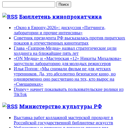
Найти:
Бюллетень кинопрокатчика
«Окно в Европу-2026»: дискуссия «Питчинги,
лаборатории и прочие интенсивы»
Советник президента РФ высказалась против пиратских
показов в отечественных кинотеатрах
Глава «Газпром-Медиа» назвал стратегические цели
холдинга на ближайшие пять лет
«ON Медиа» и «Мастерская «12» Никиты Михалкова»
запустили лабораторию для молодых режиссеров
Илья Попов: «Мы снимали фильм не для детских
утренников. Да, это абсолютно безопасное кино, но
одновременно оно рассчитано на тех, кто вырос на
«Смешариках»
Disney+ начнет показывать пользовательские ролики из
TikTok
Министерство культуры РФ
Выставка работ коллажной мастерской проходит в
Российской государственной библиотеке искусств
Урбанистика и пряники: в регионах прошел ряд