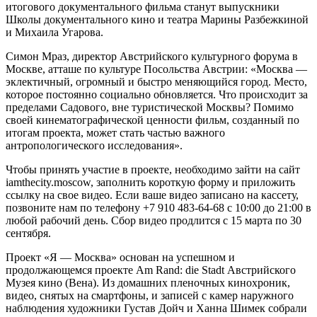
итогового документального фильма станут выпускники
Школы документального кино и театра Марины Разбежкиной
и Михаила Угарова.
Симон Мраз, директор Австрийского культурного форума в
Москве, атташе по культуре Посольства Австрии: «Москва —
эклектичный, огромный и быстро меняющийся город. Место,
которое постоянно социально обновляется. Что происходит за
пределами Садового, вне туристической Москвы? Помимо
своей кинематографической ценности фильм, созданный по
итогам проекта, может стать частью важного
антропологического исследования».
Чтобы принять участие в проекте, необходимо зайти на сайт
iamthecity.moscow, заполнить короткую форму и приложить
ссылку на свое видео. Если ваше видео записано на кассету,
позвоните нам по телефону +7 910 483-64-68 с 10:00 до 21:00 в
любой рабочий день. Сбор видео продлится с 15 марта по 30
сентября.
Проект «Я — Москва» основан на успешном и
продолжающемся проекте Am Rand: die Stadt Австрийского
Музея кино (Вена). Из домашних пленочных кинохроник,
видео, снятых на смартфоны, и записей с камер наружного
наблюдения художники Густав Дойч и Ханна Шимек собрали