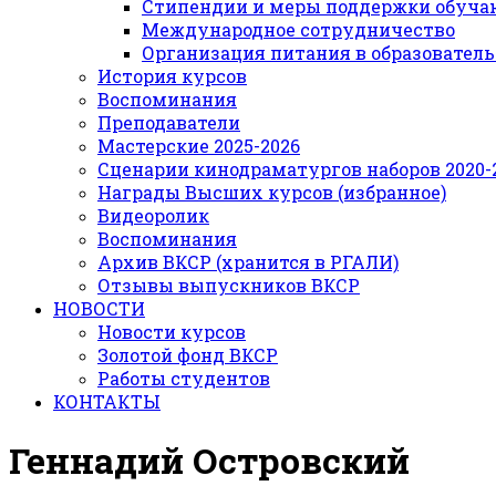
Стипендии и меры поддержки обуч
Международное сотрудничество
Организация питания в образовател
История курсов
Воспоминания
Преподаватели
Мастерские 2025-2026
Сценарии кинодраматургов наборов 2020-21
Награды Высших курсов (избранное)
Видеоролик
Воспоминания
Архив ВКСР (хранится в РГАЛИ)
Отзывы выпускников ВКСР
НОВОСТИ
Новости курсов
Золотой фонд ВКСР
Работы студентов
КОНТАКТЫ
Геннадий Островский