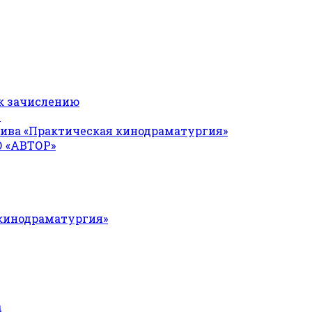
к зачислению
Я
ива «Практическая кинодраматургия»
О «АВТОР»
 кинодраматургия»
а