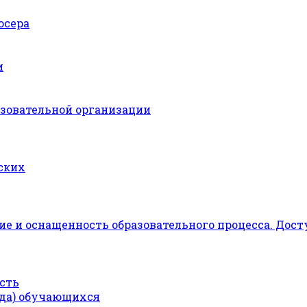
юсера
и
азовательной организации
ских
е и оснащенность образовательного процесса. Дост
сть
ода) обучающихся