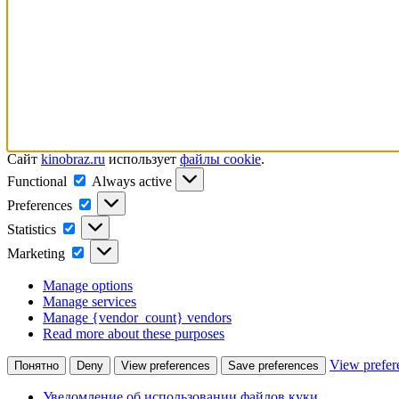
Сайт
kinobraz.ru
использует
файлы cookie
.
Functional
Functional
Always active
Preferences
Preferences
Statistics
Statistics
Marketing
Marketing
Manage options
Manage services
Manage {vendor_count} vendors
Read more about these purposes
View prefer
Понятно
Deny
View preferences
Save preferences
Уведомление об использовании файлов куки