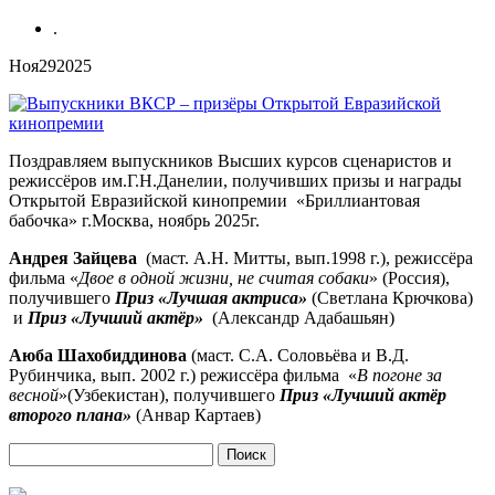
.
Ноя
29
2025
Поздравляем выпускников Высших курсов сценаристов и
режиссёров им.Г.Н.Данелии, получивших призы и награды
Открытой Евразийской кинопремии «Бриллиантовая
бабочка» г.Москва, ноябрь 2025г.
Андрея Зайцева
(маст. А.Н. Митты, вып.1998 г.), режиссёра
фильма «
Двое в одной жизни, не считая собаки
» (Россия),
получившего
Приз «Лучшая актриса»
(Светлана Крючкова)
и
Приз «Лучший актёр»
(Александр Адабашьян)
Аюба Шахобиддинова
(маст. С.А. Соловьёва и В.Д.
Рубинчика, вып. 2002 г.) режиссёра фильма «
В погоне за
весной
»(Узбекистан), получившего
Приз «Лучший актёр
второго плана»
(Анвар Картаев)
Найти: