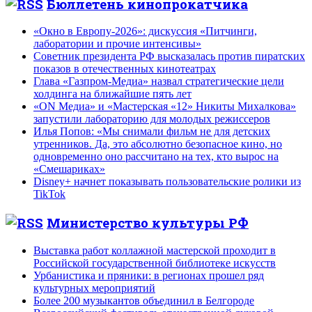
Бюллетень кинопрокатчика
«Окно в Европу-2026»: дискуссия «Питчинги,
лаборатории и прочие интенсивы»
Советник президента РФ высказалась против пиратских
показов в отечественных кинотеатрах
Глава «Газпром-Медиа» назвал стратегические цели
холдинга на ближайшие пять лет
«ON Медиа» и «Мастерская «12» Никиты Михалкова»
запустили лабораторию для молодых режиссеров
Илья Попов: «Мы снимали фильм не для детских
утренников. Да, это абсолютно безопасное кино, но
одновременно оно рассчитано на тех, кто вырос на
«Смешариках»
Disney+ начнет показывать пользовательские ролики из
TikTok
Министерство культуры РФ
Выставка работ коллажной мастерской проходит в
Российской государственной библиотеке искусств
Урбанистика и пряники: в регионах прошел ряд
культурных мероприятий
Более 200 музыкантов объединил в Белгороде