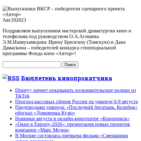
Авг
29
2023
Поздравляем выпускников мастерской драматургии кино и
телефильма под руководством О.А.Агишева
Э.М.Ишмухамедова: Ирину Брюзгину (Томскую) и Дана
Дамаскина – победителей конкурса стипендиальной
программы Фонда кино «Автор»!
Найти:
Бюллетень кинопрокатчика
Disney+ начнет показывать пользовательские ролики из
TikTok
Прогноз кассовых сборов России на уикенде 6-9 августа
Предпродажи уикенда: «Последний богатырь. Колобок»
обогнал «Домовенка Кузю»
Новинки августа в онлайн-кинотеатре «Кинопоиск»
«Окно в Европу-2026»: презентация новых проектов
компании «Марс Медиа»
В Москве состоялась премьера фильма «Смешарики