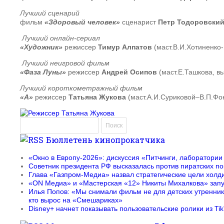
Лучший сценарий
фильм
«Здоровый человек»
сценарист
Петр Тодоровский
Лучший онлайн-сериал
«Художник»
режиссер
Тимур Алпатов
(маст.В.И.Хотиненко-
Лучший неигровой фильм
«Фаза Луны»
режиссер
Андрей Осипов
(маст.Е.Ташкова, вы
Лучший короткометражный фильм
«А»
режиссер
Татьяна Жукова
(маст.А.И.Суриковой–В.П.Фо
Найти:
Бюллетень кинопрокатчика
«Окно в Европу-2026»: дискуссия «Питчинги, лаборатории
Советник президента РФ высказалась против пиратских по
Глава «Газпром-Медиа» назвал стратегические цели холд
«ON Медиа» и «Мастерская «12» Никиты Михалкова» зап
Илья Попов: «Мы снимали фильм не для детских утреннико
кто вырос на «Смешариках»
Disney+ начнет показывать пользовательские ролики из Ti