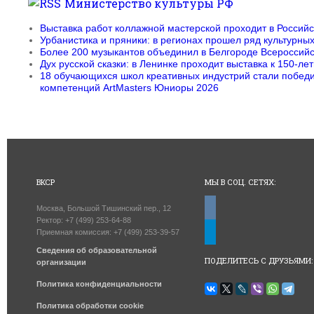
Министерство культуры РФ
Выставка работ коллажной мастерской проходит в Российс
Урбанистика и пряники: в регионах прошел ряд культурны
Более 200 музыкантов объединил в Белгороде Всероссий
Дух русской сказки: в Ленинке проходит выставка к 150-л
18 обучающихся школ креативных индустрий стали победи
компетенций ArtMasters Юниоры 2026
ВКСР
МЫ В СОЦ. СЕТЯХ:
vkontakte
Москва, Большой Тишинский пер., 12
Ректор: +7 (499) 253-64-88
telegram
Приемная комиссия: +7 (499) 253-39-57
Сведения об образовательной
ПОДЕЛИТЕСЬ С ДРУЗЬЯМИ:
организации
Политика конфиденциальности
Политика обработки cookie