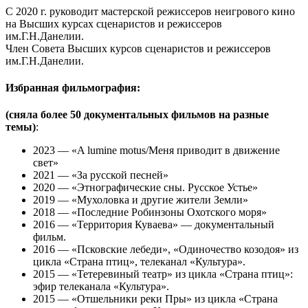
С 2020 г. руководит мастерской режиссеров неигрового кино
на Высших курсах сценаристов и режиссеров
им.Г.Н.Данелии.
Член Совета Высших курсов сценаристов и режиссеров
им.Г.Н.Данелии.
Избранная фильмография:
(сняла более 50 документальных фильмов на разные
темы)
:
2023 — «A lumine motus/Меня приводит в движение
свет»
2021 — «За русской песней»
2020 — «Этнографические сны. Русское Устье»
2019 — «Мухоловка и другие жители Земли»
2018 — «Последние Робинзоны Охотского моря»
2016 — «Территория Куваева» — документальный
фильм.
2016 — «Псковские лебеди», «Одиночество козодоя» из
цикла «Страна птиц», телеканал «Культура».
2015 — «Тетеревиный театр» из цикла «Страна птиц»:
эфир телеканала «Культура».
2015 — «Отшельники реки Пры» из цикла «Страна