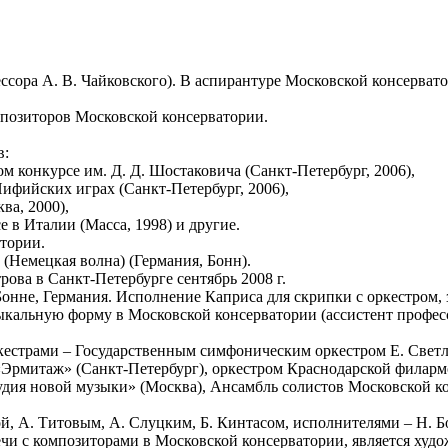
ора А. В. Чайковского). В аспирантуре Московской консервато
мпозиторов Московской консерватории.
в:
ом конкурсе им. Д. Д. Шостаковича (Санкт-Петербург, 2006),
ифийских играх (Санкт-Петербург, 2006),
ва, 2000),
 в Италии (Масса, 1998) и другие.
тории.
 (Немецкая волна) (Германия, Бонн).
рова в Санкт-Петербурге сентябрь 2008 г.
онне, Германия. Исполнение Каприса для скрипки с оркестром, за
кальную форму в Московской консерватории (ассистент профессо
страми – Государственным симфоническим оркестром Е. Светла
 «Эрмитаж» (Санкт-Петербург), оркестром Краснодарской филар
дия новой музыки» (Москва), Ансамбль солистов Московской кон
ой, А. Титовым, А. Слуцким, Б. Кинтасом, исполнителями – Н. 
ечи с композиторами в Московской консерватории, является ху