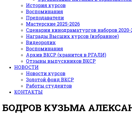
История курсов
Воспоминания
Преподаватели
Мастерские 2025-2026
Сценарии кинодраматургов наборов 2020-21
Награды Высших курсов (избранное)
Видеоролик
Воспоминания
Архив ВКСР (хранится в РГАЛИ)
Отзывы выпускников ВКСР
НОВОСТИ
Новости курсов
Золотой фонд ВКСР
Работы студентов
КОНТАКТЫ
БОДРОВ КУЗЬМА АЛЕКС