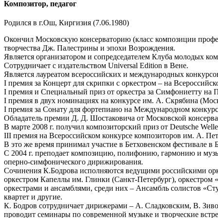
Композитор, педагог
Родился в г.Ош, Киргизия (7.06.1980)
Окончил Московскую консерваторию (класс композиции професс
творчества Дж. Палестрины и эпохи Возрождения.
Является организатором и сопредседателем Клуба молодых ко
Сотрудничает с издательством Universal Edition в Вене.
Является лауреатом всероссийских и международных конкурсо
I премия за Концерт для скрипки с оркестром – на Всероссийск
I премия и Специальный приз от оркестра за Симфониетту на П
I премия в двух номинациях на конкурсе им. А. Скрябина (Моск
I премия за Сонату для фортепиано на Международном конкурсе
Обладатель премии Д. Д. Шостаковича от Московской консерва
В марте 2008 г. получил композиторский приз от Deutsche Welle
III премия на Всероссийском конкурсе композиторов им. А. Пет
В это же время принимал участие в Бетховенском фестивале в Б
С 2004 г. преподает композицию, полифонию, гармонию и музы
оперно-симфонического дирижирования.
Сочинения К.Бодрова исполняются ведущими российскими орке
оркестром Капеллы им. Глинки (Санкт-Петербург), оркестром
оркестрами и ансамблями, среди них – Ансамбль солистов «Сту
квартет и другие.
К. Бодров сотрудничает дирижерами – А. Сладковским, В. Зив
проводит семинары по современной музыке и творческие встр