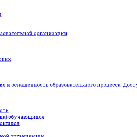
и
азовательной организации
ских
е и оснащенность образовательного процесса. Дост
сть
ода) обучающихся
ающихся
ьной организации