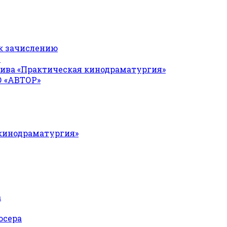
к зачислению
Я
ива «Практическая кинодраматургия»
О «АВТОР»
 кинодраматургия»
а
юсера