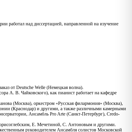
рии работал над диссертацией, направленной на изучение
каз от Deutsche Welle (Немецкая волна).
ра А. В. Чайковского), как пианист работает на кафедре
нова (Москва), оркестром «Русская филармония» (Москва),
монии (Краснодар) и другими, а также различными камерными
серватории, Ансамбль Pro Arte (Санкт-Петербург), Credo-
Борисоглебским, Е. Мечетиной, С. Антоновым и другими.
дожественным руководителем Ансамбля солистов Московской