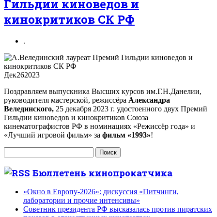
Гильдии киноведов и
кинокритиков СК РФ
.
Дек
26
2023
Поздравляем выпускника Высших курсов им.Г.Н.Данелии,
руководителя мастерской, режиссёра
Александра
Велединского,
25 декабря 2023 г. удостоенного двух Премий
Гильдии киноведов и кинокритиков Союза
кинематографистов РФ в номинациях «Режиссёр года» и
«Лучший игровой фильм» за
фильм «1993»
!
Найти:
Бюллетень кинопрокатчика
«Окно в Европу-2026»: дискуссия «Питчинги,
лаборатории и прочие интенсивы»
Советник президента РФ высказалась против пиратских