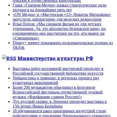
показов в отечественных кинотеатрах
Глава «Газпром-Медиа» назвал стратегические цели
холдинга на ближайшие пять лет
«ON Медиа» и «Мастерская «12» Никиты Михалкова»
запустили лабораторию для молодых режиссеров
Илья Попов: «Мы снимали фильм не для детских
утренников. Да, это абсолютно безопасное кино, но
одновременно оно рассчитано на тех, кто вырос на
«Смешариках»
Disney+ начнет показывать пользовательские ролики из
TikTok
Министерство культуры РФ
Выставка работ коллажной мастерской проходит в
Российской государственной библиотеке искусств
Урбанистика и пряники: в регионах прошел ряд
культурных мероприятий
Более 200 музыкантов объединил в Белгороде
Всероссийский фестиваль отечественной духовой
музыки «Фанфарами славим Россию!»
Дух русской сказки: в Ленинке проходит выставка к
150-летию Ивана Билибина
18 обучающихся школ креативных индустрий стали
победителями и призерами Национального открытого