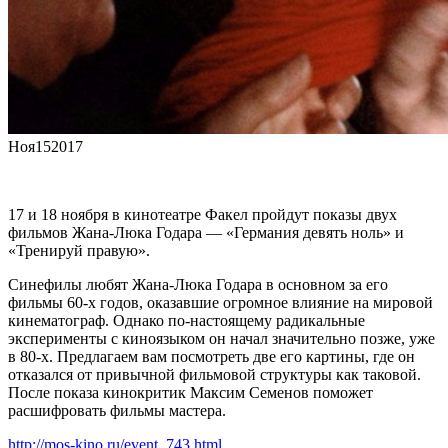
Ноя
15
2017
17 и 18 ноября в кинотеатре Факел пройдут показы двух
фильмов Жана-Люка Годара — «Германия девять ноль» и
«Тренируй правую».
Синефилы любят Жана-Люка Годара в основном за его
фильмы 60-х годов, оказавшие огромное влияние на мировой
кинематограф. Однако по-настоящему радикальные
эксперименты с киноязыком он начал значительно позже, уже
в 80-х. Предлагаем вам посмотреть две его картины, где он
отказался от привычной фильмовой структуры как таковой.
После показа кинокритик Максим Семенов поможет
расшифровать фильмы мастера.
http://mos-kino.ru/event_743.html