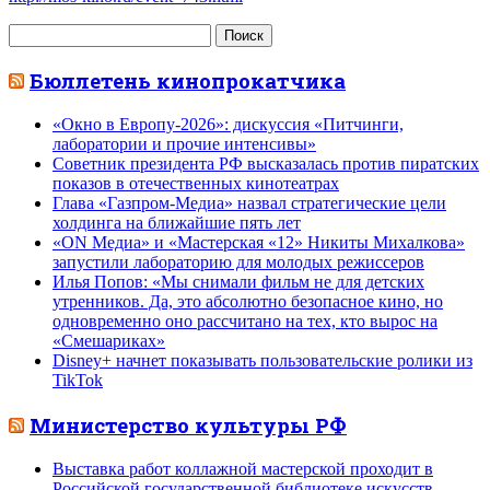
Найти:
Бюллетень кинопрокатчика
«Окно в Европу-2026»: дискуссия «Питчинги,
лаборатории и прочие интенсивы»
Советник президента РФ высказалась против пиратских
показов в отечественных кинотеатрах
Глава «Газпром-Медиа» назвал стратегические цели
холдинга на ближайшие пять лет
«ON Медиа» и «Мастерская «12» Никиты Михалкова»
запустили лабораторию для молодых режиссеров
Илья Попов: «Мы снимали фильм не для детских
утренников. Да, это абсолютно безопасное кино, но
одновременно оно рассчитано на тех, кто вырос на
«Смешариках»
Disney+ начнет показывать пользовательские ролики из
TikTok
Министерство культуры РФ
Выставка работ коллажной мастерской проходит в
Российской государственной библиотеке искусств